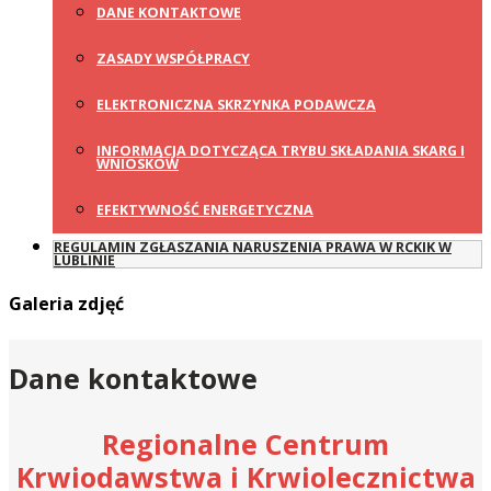
DANE KONTAKTOWE
ZASADY WSPÓŁPRACY
ELEKTRONICZNA SKRZYNKA PODAWCZA
INFORMACJA DOTYCZĄCA TRYBU SKŁADANIA SKARG I
WNIOSKÓW
EFEKTYWNOŚĆ ENERGETYCZNA
REGULAMIN ZGŁASZANIA NARUSZENIA PRAWA W RCKIK W
LUBLINIE
Galeria zdjęć
Dane kontaktowe
Regionalne Centrum
Krwiodawstwa i Krwiolecznictwa