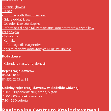
Strona główna
O nas
Informacje dla Krwiodawców
Gdzie oddać krew
Ośrodek Dawców Szpiku
Informacja dla szpitali zamawianie koncentratorów czynników
krzepnięcia
Szkolenia
Kontakt
Informacje dla Pacjentów
spis telefonów kontaktowych RCKiK w Lublinie
Dodatkowe
Kalendarz następnej donacji
Rejestracja dawców:
81-442 10 40
81-532 62 75 w. 38
Godziny rejestracji dawców w Siedzibie Głównej:
7:00-13:30 poniedziałek, środa, piątek
7:00-17:00 wtorek, czwartek
7:30-12:30 sobota
Regionalne Centrum Krwiodawstwa i