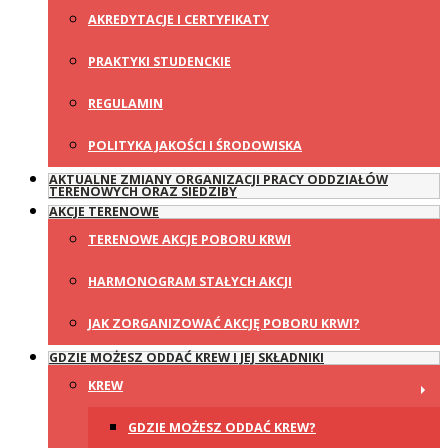
AKREDYTACJE I CERTYFIKATY
PRAKTYKI STUDENCKIE
REGULAMIN
POLITYKA JAKOŚCI I ŚRODOWISKA
AKTUALNE ZMIANY ORGANIZACJI PRACY ODDZIAŁÓW
TERENOWYCH ORAZ SIEDZIBY
AKCJE TERENOWE
TERENOWE AKCJE POBORU KRWI
HARMONOGRAM STAŁYCH AKCJI
JAK ZORGANIZOWAĆ AKCJĘ POBORU KRWI?
GDZIE MOŻESZ ODDAĆ KREW I JEJ SKŁADNIKI
KREW
GDZIE MOŻESZ ODDAĆ KREW?