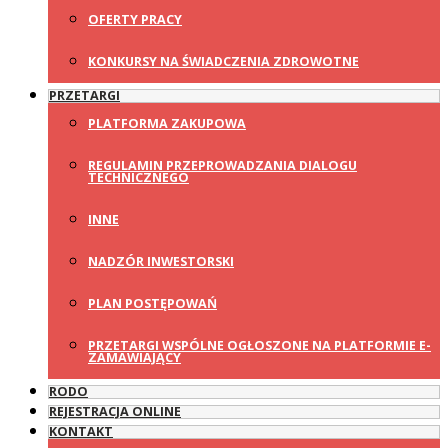
OFERTY PRACY
KONKURSY NA ŚWIADCZENIA ZDROWOTNE
PRZETARGI
PLATFORMA ZAKUPOWA
REGULAMIN PRZEPROWADZANIA DIALOGU
TECHNICZNEGO
INNE
NADZÓR INWESTORSKI
PLAN POSTĘPOWAŃ
PRZETARGI WSPÓLNE OGŁOSZONE NA PLATFORMIE E-
ZAMAWIAJĄCY
RODO
REJESTRACJA ONLINE
KONTAKT