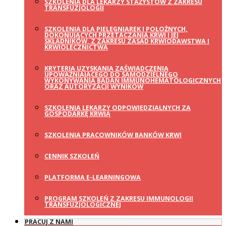
SZKOLENIA DLA LEKARZY STAŻYSTÓW Z ZAKRESU
TRANSFUZJOLOGII
SZKOLENIA DLA PIELĘGNIAREK I POŁOŻNYCH,
DOKONUJĄCYCH PRZETACZANIA KRWI I JEJ
SKŁADNIKÓW, Z ZAKRESU ZASAD KRWIODAWSTWA I
KRWIOLECZNICTWA
KRYTERIA UZYSKANIA ZAŚWIADCZENIA
UPOWAŻNIAJĄCEGO DO SAMODZIELNEGO
WYKONYWANIA BADAŃ IMMUNOHEMATOLOGICZNYCH
ORAZ AUTORYZACJI WYNIKÓW
SZKOLENIA LEKARZY ODPOWIEDZIALNYCH ZA
GOSPODARKĘ KRWIĄ
SZKOLENIA PRACOWNIKÓW BANKÓW KRWI
CENNIK SZKOLEŃ
PLATFORMA E-LEARNINGOWA
PROGRAM SZKOLEŃ Z ZAKRESU IMMUNOLOGII
TRANSFUZJOLOGICZNEJ
PRACUJ Z NAMI