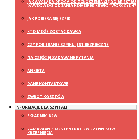
JAK WYGLĄDA DROGA OD ZGŁOSZENIA SIĘ DO REJESTRU
DAWCÓW DO ODDANIA KOMÓREK KRWIOTWÓRCZYCH?
JAK POBIERA SIĘ SZPIK
KTO MOŻE ZOSTAĆ DAWCĄ
CZY POBIERANIE SZPIKU JEST BEZPIECZNE
NAJCZĘŚCIEJ ZADAWANE PYTANIA
ANKIETA
DANE KONTAKTOWE
ZWROT KOSZTÓW
INFORMACJE DLA SZPITALI
SKŁADNIKI KRWI
ZAMAWIANIE KONCENTRATÓW CZYNNIKÓW
KRZEPNIĘCIA