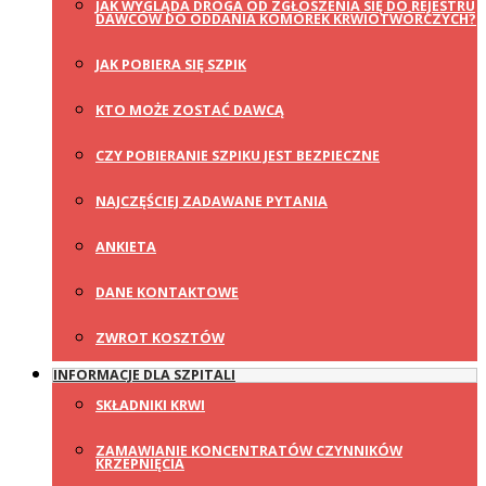
JAK WYGLĄDA DROGA OD ZGŁOSZENIA SIĘ DO REJESTRU
DAWCÓW DO ODDANIA KOMÓREK KRWIOTWÓRCZYCH?
JAK POBIERA SIĘ SZPIK
KTO MOŻE ZOSTAĆ DAWCĄ
CZY POBIERANIE SZPIKU JEST BEZPIECZNE
NAJCZĘŚCIEJ ZADAWANE PYTANIA
ANKIETA
DANE KONTAKTOWE
ZWROT KOSZTÓW
INFORMACJE DLA SZPITALI
SKŁADNIKI KRWI
ZAMAWIANIE KONCENTRATÓW CZYNNIKÓW
KRZEPNIĘCIA