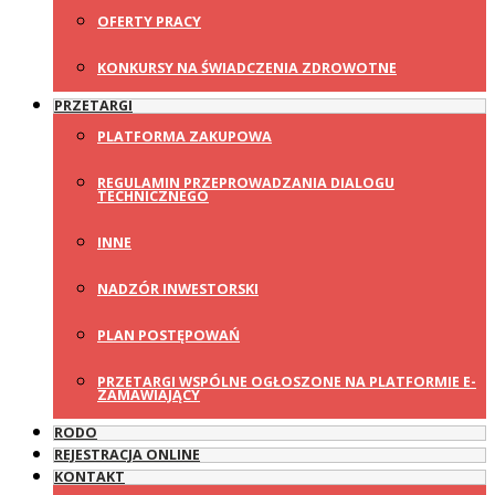
OFERTY PRACY
KONKURSY NA ŚWIADCZENIA ZDROWOTNE
PRZETARGI
PLATFORMA ZAKUPOWA
REGULAMIN PRZEPROWADZANIA DIALOGU
TECHNICZNEGO
INNE
NADZÓR INWESTORSKI
PLAN POSTĘPOWAŃ
PRZETARGI WSPÓLNE OGŁOSZONE NA PLATFORMIE E-
ZAMAWIAJĄCY
RODO
REJESTRACJA ONLINE
KONTAKT