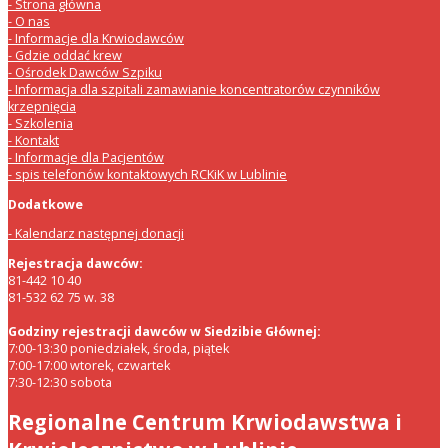
Strona główna
O nas
Informacje dla Krwiodawców
Gdzie oddać krew
Ośrodek Dawców Szpiku
Informacja dla szpitali zamawianie koncentratorów czynników
krzepnięcia
Szkolenia
Kontakt
Informacje dla Pacjentów
spis telefonów kontaktowych RCKiK w Lublinie
Dodatkowe
Kalendarz następnej donacji
Rejestracja dawców:
81-442 10 40
81-532 62 75 w. 38
Godziny rejestracji dawców w Siedzibie Głównej:
7:00-13:30 poniedziałek, środa, piątek
7:00-17:00 wtorek, czwartek
7:30-12:30 sobota
Regionalne Centrum Krwiodawstwa i