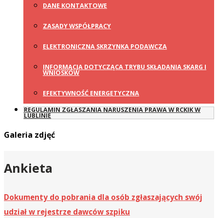
DANE KONTAKTOWE
ZASADY WSPÓŁPRACY
ELEKTRONICZNA SKRZYNKA PODAWCZA
INFORMACJA DOTYCZĄCA TRYBU SKŁADANIA SKARG I
WNIOSKÓW
EFEKTYWNOŚĆ ENERGETYCZNA
REGULAMIN ZGŁASZANIA NARUSZENIA PRAWA W RCKIK W
LUBLINIE
Galeria zdjęć
Ankieta
Dokumenty do pobrania dla osób zgłaszających swój
udział w rejestrze dawców szpiku