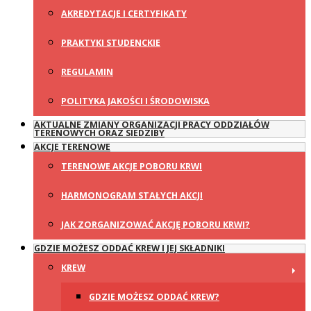
AKREDYTACJE I CERTYFIKATY
PRAKTYKI STUDENCKIE
REGULAMIN
POLITYKA JAKOŚCI I ŚRODOWISKA
AKTUALNE ZMIANY ORGANIZACJI PRACY ODDZIAŁÓW
TERENOWYCH ORAZ SIEDZIBY
AKCJE TERENOWE
TERENOWE AKCJE POBORU KRWI
HARMONOGRAM STAŁYCH AKCJI
JAK ZORGANIZOWAĆ AKCJĘ POBORU KRWI?
GDZIE MOŻESZ ODDAĆ KREW I JEJ SKŁADNIKI
KREW
GDZIE MOŻESZ ODDAĆ KREW?