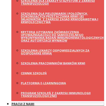
SZKOLENIA DLA LEKARZY STAŻYSTÓW Z ZAKRESU
TRANSFUZJOLOGII
SZKOLENIA DLA PIELĘGNIAREK I POŁOŻNYCH,
DOKONUJĄCYCH PRZETACZANIA KRWI I JEJ
SKŁADNIKÓW, Z ZAKRESU ZASAD KRWIODAWSTWA I
KRWIOLECZNICTWA
KRYTERIA UZYSKANIA ZAŚWIADCZENIA
UPOWAŻNIAJĄCEGO DO SAMODZIELNEGO
WYKONYWANIA BADAŃ IMMUNOHEMATOLOGICZNYCH
ORAZ AUTORYZACJI WYNIKÓW
SZKOLENIA LEKARZY ODPOWIEDZIALNYCH ZA
GOSPODARKĘ KRWIĄ
SZKOLENIA PRACOWNIKÓW BANKÓW KRWI
CENNIK SZKOLEŃ
PLATFORMA E-LEARNINGOWA
PROGRAM SZKOLEŃ Z ZAKRESU IMMUNOLOGII
TRANSFUZJOLOGICZNEJ
PRACUJ Z NAMI