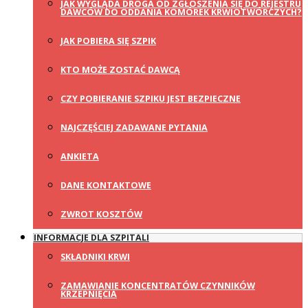
JAK WYGLĄDA DROGA OD ZGŁOSZENIA SIĘ DO REJESTRU
DAWCÓW DO ODDANIA KOMÓREK KRWIOTWÓRCZYCH?
JAK POBIERA SIĘ SZPIK
KTO MOŻE ZOSTAĆ DAWCĄ
CZY POBIERANIE SZPIKU JEST BEZPIECZNE
NAJCZĘŚCIEJ ZADAWANE PYTANIA
ANKIETA
DANE KONTAKTOWE
ZWROT KOSZTÓW
INFORMACJE DLA SZPITALI
SKŁADNIKI KRWI
ZAMAWIANIE KONCENTRATÓW CZYNNIKÓW
KRZEPNIĘCIA