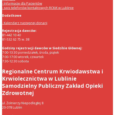
Informacje dla Pacjentów
spis telefonów kontaktowych RCKiK w Lublinie
Dodatkowe
Kalendarz następnej donacji
Rejestracja dawców:
81-442 10 40
81-532 62 75 w. 38
Godziny rejestracji dawców w Siedzibie Głównej:
7:00-13:30 poniedziałek, środa, piątek
7:00-17:00 wtorek, czwartek
7:30-12:30 sobota
Regionalne Centrum Krwiodawstwa i
Krwiolecznictwa w Lublinie
Samodzielny Publiczny Zakład Opieki
Zdrowotnej
ul. Żołnierzy Niepodległej 8
20-078 Lublin