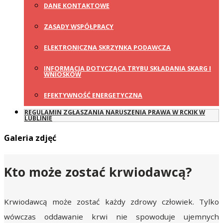
DANE KONTAKTOWE
ZASADY WSPÓŁPRACY
ELEKTRONICZNA SKRZYNKA PODAWCZA
INFORMACJA DOTYCZĄCA TRYBU SKŁADANIA SKARG I
WNIOSKÓW
EFEKTYWNOŚĆ ENERGETYCZNA
REGULAMIN ZGŁASZANIA NARUSZENIA PRAWA W RCKIK W
LUBLINIE
Galeria zdjęć
Kto może zostać krwiodawcą?
Krwiodawcą może zostać każdy zdrowy człowiek. Tylko
wówczas oddawanie krwi nie spowoduje ujemnych