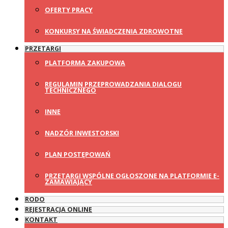
OFERTY PRACY
KONKURSY NA ŚWIADCZENIA ZDROWOTNE
PRZETARGI
PLATFORMA ZAKUPOWA
REGULAMIN PRZEPROWADZANIA DIALOGU
TECHNICZNEGO
INNE
NADZÓR INWESTORSKI
PLAN POSTĘPOWAŃ
PRZETARGI WSPÓLNE OGŁOSZONE NA PLATFORMIE E-
ZAMAWIAJĄCY
RODO
REJESTRACJA ONLINE
KONTAKT