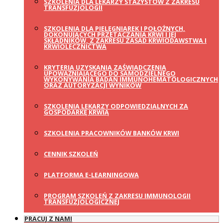
SZKOLENIA DLA LEKARZY STAŻYSTÓW Z ZAKRESU
TRANSFUZJOLOGII
SZKOLENIA DLA PIELĘGNIAREK I POŁOŻNYCH,
DOKONUJĄCYCH PRZETACZANIA KRWI I JEJ
SKŁADNIKÓW, Z ZAKRESU ZASAD KRWIODAWSTWA I
KRWIOLECZNICTWA
KRYTERIA UZYSKANIA ZAŚWIADCZENIA
UPOWAŻNIAJĄCEGO DO SAMODZIELNEGO
WYKONYWANIA BADAŃ IMMUNOHEMATOLOGICZNYCH
ORAZ AUTORYZACJI WYNIKÓW
SZKOLENIA LEKARZY ODPOWIEDZIALNYCH ZA
GOSPODARKĘ KRWIĄ
SZKOLENIA PRACOWNIKÓW BANKÓW KRWI
CENNIK SZKOLEŃ
PLATFORMA E-LEARNINGOWA
PROGRAM SZKOLEŃ Z ZAKRESU IMMUNOLOGII
TRANSFUZJOLOGICZNEJ
PRACUJ Z NAMI