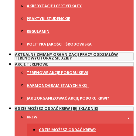
AKREDYTACJE I CERTYFIKATY
PRAKTYKI STUDENCKIE
REGULAMIN
POLITYKA JAKOŚCI I ŚRODOWISKA
AKTUALNE ZMIANY ORGANIZACJI PRACY ODDZIAŁÓW
TERENOWYCH ORAZ SIEDZIBY
AKCJE TERENOWE
TERENOWE AKCJE POBORU KRWI
HARMONOGRAM STAŁYCH AKCJI
JAK ZORGANIZOWAĆ AKCJĘ POBORU KRWI?
GDZIE MOŻESZ ODDAĆ KREW I JEJ SKŁADNIKI
KREW
GDZIE MOŻESZ ODDAĆ KREW?