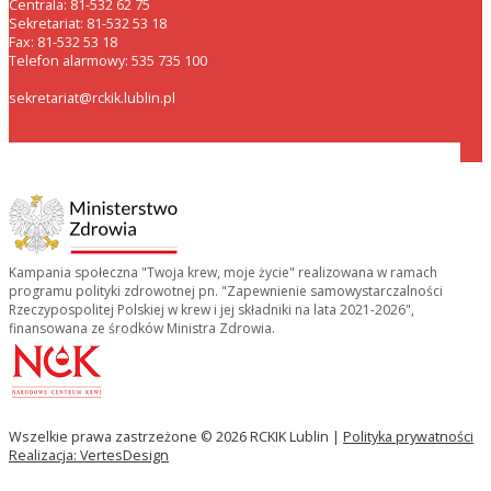
Centrala: 81-532 62 75
Sekretariat: 81-532 53 18
Fax: 81-532 53 18
Telefon alarmowy: 535 735 100
sekretariat@rckik.lublin.pl
Kampania społeczna "Twoja krew, moje życie" realizowana w ramach
programu polityki zdrowotnej pn. "Zapewnienie samowystarczalności
Rzeczypospolitej Polskiej w krew i jej składniki na lata 2021-2026",
finansowana ze środków Ministra Zdrowia.
Wszelkie prawa zastrzeżone © 2026 RCKIK Lublin |
Polityka prywatności
Realizacja: VertesDesign