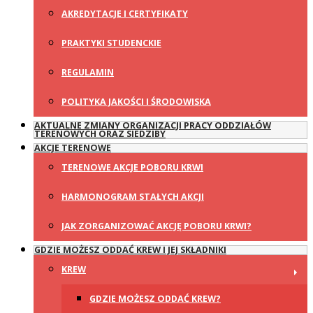
AKREDYTACJE I CERTYFIKATY
PRAKTYKI STUDENCKIE
REGULAMIN
POLITYKA JAKOŚCI I ŚRODOWISKA
AKTUALNE ZMIANY ORGANIZACJI PRACY ODDZIAŁÓW
TERENOWYCH ORAZ SIEDZIBY
AKCJE TERENOWE
TERENOWE AKCJE POBORU KRWI
HARMONOGRAM STAŁYCH AKCJI
JAK ZORGANIZOWAĆ AKCJĘ POBORU KRWI?
GDZIE MOŻESZ ODDAĆ KREW I JEJ SKŁADNIKI
KREW
GDZIE MOŻESZ ODDAĆ KREW?