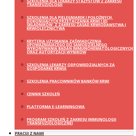
SZKOLENIA DLA LEKARZY STAŻYSTÓW Z ZAKRESU
TRANSFUZJOLOGII
SZKOLENIA DLA PIELĘGNIAREK I POŁOŻNYCH,
DOKONUJĄCYCH PRZETACZANIA KRWI I JEJ
SKŁADNIKÓW, Z ZAKRESU ZASAD KRWIODAWSTWA I
KRWIOLECZNICTWA
KRYTERIA UZYSKANIA ZAŚWIADCZENIA
UPOWAŻNIAJĄCEGO DO SAMODZIELNEGO
WYKONYWANIA BADAŃ IMMUNOHEMATOLOGICZNYCH
ORAZ AUTORYZACJI WYNIKÓW
SZKOLENIA LEKARZY ODPOWIEDZIALNYCH ZA
GOSPODARKĘ KRWIĄ
SZKOLENIA PRACOWNIKÓW BANKÓW KRWI
CENNIK SZKOLEŃ
PLATFORMA E-LEARNINGOWA
PROGRAM SZKOLEŃ Z ZAKRESU IMMUNOLOGII
TRANSFUZJOLOGICZNEJ
PRACUJ Z NAMI