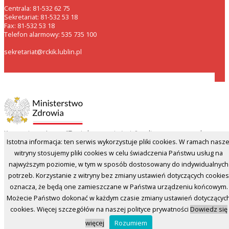
Centrala: 81-532 62 75
Sekretariat: 81-532 53 18
Fax: 81-532 53 18
Telefon alarmowy: 535 735 100
sekretariat@rckik.lublin.pl
Kampania społeczna "Twoja krew, moje życie" realizowana w ramach
Istotna informacja: ten serwis wykorzystuje pliki cookies. W ramach nasze
programu polityki zdrowotnej pn. "Zapewnienie samowystarczalności
Rzeczypospolitej Polskiej w krew i jej składniki na lata 2021-2026",
witryny stosujemy pliki cookies w celu świadczenia Państwu usług na
finansowana ze środków Ministra Zdrowia.
najwyższym poziomie, w tym w sposób dostosowany do indywidualnych
potrzeb. Korzystanie z witryny bez zmiany ustawień dotyczących cookies
oznacza, że będą one zamieszczane w Państwa urządzeniu końcowym.
Możecie Państwo dokonać w każdym czasie zmiany ustawień dotyczącyc
cookies. Więcej szczegółów na naszej polityce prywatności
Dowiedz się
Wszelkie prawa zastrzeżone © 2026 RCKIK Lublin |
Polityka prywatności
Realizacja: VertesDesign
więcej
Rozumiem