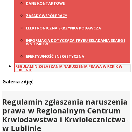
DANE KONTAKTOWE
ZASADY WSPÓŁPRACY
ELEKTRONICZNA SKRZYNKA PODAWCZA
INFORMACJA DOTYCZĄCA TRYBU SKŁADANIA SKARG I
WNIOSKÓW
EFEKTYWNOŚĆ ENERGETYCZNA
REGULAMIN ZGŁASZANIA NARUSZENIA PRAWA W RCKIK W
LUBLINIE
Galeria zdjęć
Regulamin zgłaszania naruszenia
prawa w Regionalnym Centrum
Krwiodawstwa i Krwiolecznictwa
w Lublinie