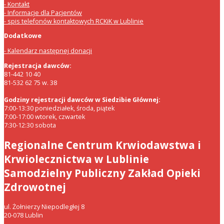
Kontakt
Informacje dla Pacjentów
spis telefonów kontaktowych RCKiK w Lublinie
Dodatkowe
Kalendarz następnej donacji
Rejestracja dawców:
81-442 10 40
81-532 62 75 w. 38
Godziny rejestracji dawców w Siedzibie Głównej:
7:00-13:30 poniedziałek, środa, piątek
7:00-17:00 wtorek, czwartek
7:30-12:30 sobota
Regionalne Centrum Krwiodawstwa i
Krwiolecznictwa w Lublinie
Samodzielny Publiczny Zakład Opieki
Zdrowotnej
ul. Żołnierzy Niepodległej 8
20-078 Lublin