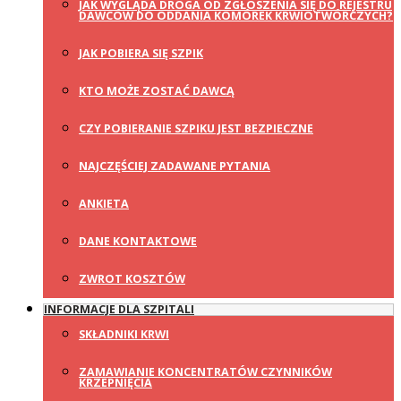
JAK WYGLĄDA DROGA OD ZGŁOSZENIA SIĘ DO REJESTRU
DAWCÓW DO ODDANIA KOMÓREK KRWIOTWÓRCZYCH?
JAK POBIERA SIĘ SZPIK
KTO MOŻE ZOSTAĆ DAWCĄ
CZY POBIERANIE SZPIKU JEST BEZPIECZNE
NAJCZĘŚCIEJ ZADAWANE PYTANIA
ANKIETA
DANE KONTAKTOWE
ZWROT KOSZTÓW
INFORMACJE DLA SZPITALI
SKŁADNIKI KRWI
ZAMAWIANIE KONCENTRATÓW CZYNNIKÓW
KRZEPNIĘCIA