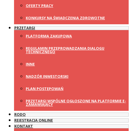
OFERTY PRACY
KONKURSY NA ŚWIADCZENIA ZDROWOTNE
PRZETARGI
PLATFORMA ZAKUPOWA
REGULAMIN PRZEPROWADZANIA DIALOGU
TECHNICZNEGO
INNE
NADZÓR INWESTORSKI
PLAN POSTĘPOWAŃ
PRZETARGI WSPÓLNE OGŁOSZONE NA PLATFORMIE E-
ZAMAWIAJĄCY
RODO
REJESTRACJA ONLINE
KONTAKT